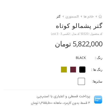
خانم ها
اکسسوری
گتر
گتر پشمالو کوتاه
کد محصول :
50320
کد مدل :
لکسی 3 - Lexi 3
5,822,000 تومان
رنگ :
BLACK
رنگ ها :
سایزها:
پرداخت قسطی و اعتباری با اسنپ‌پی
۴ قسط بدون کارمزد، ماهانه ۱٬۴۵۵٬۵۰۰ تومان