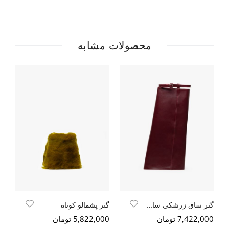
محصولات مشابه
گتر ساق زرشکی سافتی طبیعی
گتر پشمالو کوتاه
7,422,000 تومان
5,822,000 تومان
000