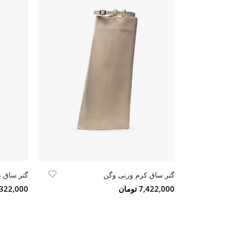
گتر ساق کرم ورنی وگن
گتر ساق ب
7,422,000 تومان
8,322,000 تو