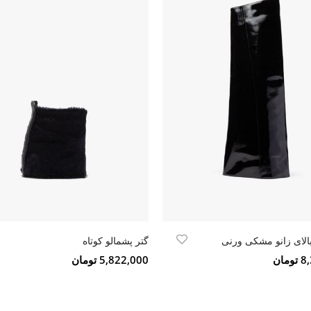
الای زانو مشکی ورنی
گتر پشمالو کوتاه
مان
5,822,000 تومان