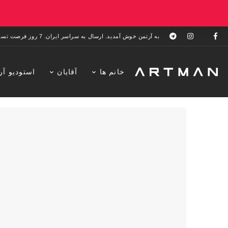
به آرتمن خوش آمدید. ارسال به سراسر ایران. 7 روز فرصت تست در منزل. 1 سال خدمات پس از فروش.
خانم ها
آقایان
استودیو آر