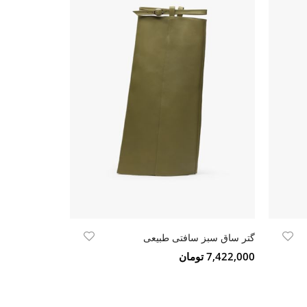
گتر ساق سبز سافتی طبیعی
گتر ساق زرشک
7,422,000 تومان
7,422,000 تومان