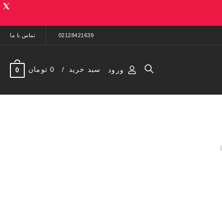
02128421639
تماس با ما
سبد خرید
0 تومان
ورود
0