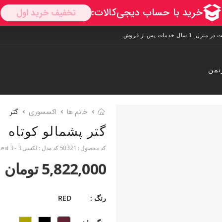
تمن
خانم ها
اکسسوری
گتر
گتر پشمالو کوتاه
کد محصول :
50321
کد مدل :
لکسی 3 - Lexi 3
5,822,000 تومان
رنگ :
RED