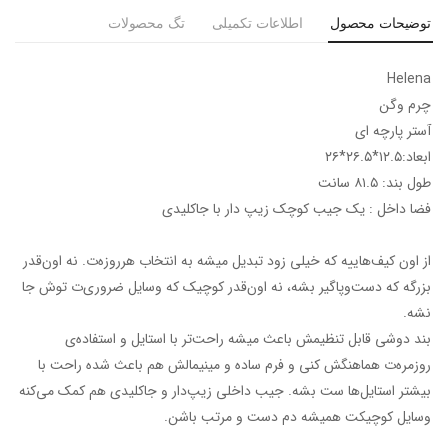
توضیحات محصول
اطلاعات تکمیلی
تگ محصولات
Helena
چرم وگن
آستر پارچه ای
ابعاد:۱۲.۵*۲۶.۵*۲۶
طول بند: ۸۱.۵ سانت
فضا داخل : یک جیب کوچک زیپ دار با جاکلیدی
از اون کیف‌هاییه که خیلی زود تبدیل میشه به انتخاب هرروزه‌ت. نه اون‌قدر
بزرگه که دست‌وپاگیر بشه، نه اون‌قدر کوچیک که وسایل ضروری‌ت توش جا
نشه.
بند دوشی قابل تنظیمش باعث میشه راحت‌تر با استایل و استفاده‌ی
روزمره‌ت هماهنگش کنی و فرم ساده و مینیمالش هم باعث شده راحت با
بیشتر استایل‌ها ست بشه. جیب داخلی زیپ‌دار و جاکلیدی هم کمک می‌کنه
وسایل کوچیکت همیشه دم دست و مرتب باشن.