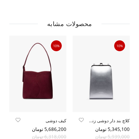
محصولات مشابه
10%
10%
کلاچ بند دار دوشی زنانه
کیف دوشی
کی
5,345,100 تومان
5,686,200 تومان
600
5,939,000 تومان
6,318,000 تومان
000