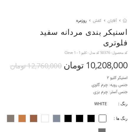
آقایان
کفش
روزمره
اسنیکر بندی مردانه سفید
فلوتری
کد محصول :
50376
کد مدل :
کلیو 1 - Cleve 1
10,208,000 تومان
12,760,000 تومان
اسنیکر کلیو 2
جنس رویه: چرم گاوی
جنس آستر: چرم بزی
جنس زیره: رابر
رنگ :
WHITE
جنس پاشنه: -
ارتفاع پاشنه: 2 سانتی متر
رنگ ها :
قالب: نوک گرد با پنجه پهن
پاخور: یک سایز بزرگ