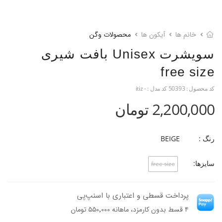
خانم ها
آیکون ها
محصولات وگن
سویشرت Unisex بافت شیری
free size
کد محصول :
50393
کد مدل :
- itiz
2,200,000 تومان
رنگ :
BEIGE
سایزها:
free size
پرداخت قسطی و اعتباری با اسنپ‌پی
۴ قسط بدون کارمزد، ماهانه ۵۵۰٬۰۰۰ تومان