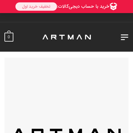
به آر
0