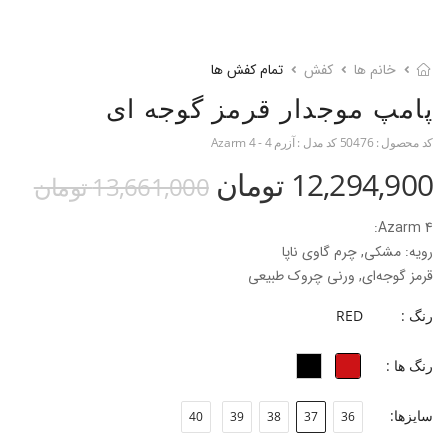
خانم ها
کفش
تمام کفش ها
پامپ موجدار قرمز گوجه ای
کد محصول :
50476
کد مدل :
آزرم 4 - Azarm 4
12,294,900 تومان
13,661,000 تومان
Azarm 4:
رویه: مشکی, چرم گاوی ناپا
قرمز گوجه‌ای, ورنی چروک طبیعی
آستر: بزی
رنگ :
RED
جنس کفی: فوم ۲ میل با آستر روکش چرم بزی
جنس زیره: TPU
رنگ ها :
ارتفاع پاشنه: ۹/۳cm
جنس پاشنه: ABS
سایزها:
40
39
38
37
36
جنس سر پاشنه: ABS
قالب: نوک مربعی با پنجه متوسط