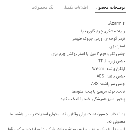
توضیحات محصول
اطلاعات تکمیلی
تگ محصولات
Azarm 4:
رویه: مشکی, چرم گاوی ناپا
قرمز گوجه‌ای, ورنی چروک طبیعی
آستر: بزی
جنس کفی: فوم ۲ میل با آستر روکش چرم بزی
جنس زیره: TPU
ارتفاع پاشنه: ۹/۳cm
جنس پاشنه: ABS
جنس سر پاشنه: ABS
قالب: نوک مربعی با پنجه متوسط
پاخور: سایز همیشگی خود را انتخاب کنید
یه انتخاب جسورانه‌ست برای وقتایی که میخوای استایلت رسمی باشه، اما
معمولی نه.
این مدل با نوک مربعی و فرم تمیزش، ظاهر شیکی داره، اما چیزی که واقعاً