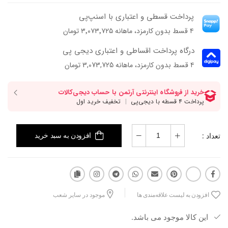
پاخور: سایز همیشگی خود را انتخاب کنید
پرداخت قسطی و اعتباری با اسنپ‌پی
۴ قسط بدون کارمزد، ماهانه ۳٬۰۷۳٬۷۲۵ تومان
یه انتخاب جسورانه‌ست برای وقتایی که میخوای استایلت رسمی باشه، اما
معمولی نه.
درگاه پرداخت اقساطی و اعتباری دیجی پی
این مدل با نوک مربعی و فرم تمیزش، ظاهر شیکی داره، اما چیزی که واقعاً
۴ قسط بدون کارمزد، ماهانه 3,073,725 تومان
چشم رو می‌گیره پاشنه‌ی خاصشه؛ طراحی‌ای که به‌تنهایی می‌تونه کل استایل
رو از ساده به متفاوت تبدیل کنه.
تعداد :
افزودن به سبد خرید
افزودن به لیست علاقه‌مندی ها
موجود در سایر شعب
این کالا موجود می باشد.