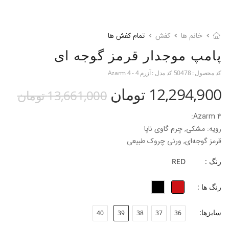
خانم ها
کفش
تمام کفش ها
پامپ موجدار قرمز گوجه ای
کد محصول :
50478
کد مدل :
آزرم 4 - Azarm 4
12,294,900 تومان
13,661,000 تومان
Azarm 4:
رویه: مشکی, چرم گاوی ناپا
قرمز گوجه‌ای, ورنی چروک طبیعی
آستر: بزی
رنگ :
RED
جنس کفی: فوم ۲ میل با آستر روکش چرم بزی
جنس زیره: TPU
رنگ ها :
ارتفاع پاشنه: ۹/۳cm
جنس پاشنه: ABS
سایزها:
40
39
38
37
36
جنس سر پاشنه: ABS
قالب: نوک مربعی با پنجه متوسط