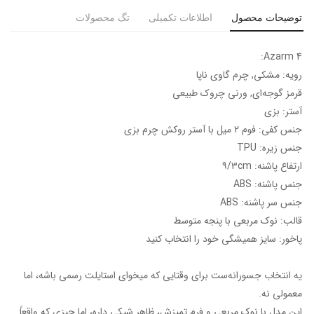
توضیحات محصول
اطلاعات تکمیلی
تگ محصولات
Azarm 4:
رویه: مشکی, چرم گاوی ناپا
قرمز گوجه‌ای, ورنی چروک طبیعی
آستر: بزی
جنس کفی: فوم ۲ میل با آستر روکش چرم بزی
جنس زیره: TPU
ارتفاع پاشنه: ۹/۳cm
جنس پاشنه: ABS
جنس سر پاشنه: ABS
قالب: نوک مربعی با پنجه متوسط
پاخور: سایز همیشگی خود را انتخاب کنید
یه انتخاب جسورانه‌ست برای وقتایی که میخوای استایلت رسمی باشه، اما
معمولی نه.
این مدل با نوک مربعی و فرم تمیزش، ظاهر شیکی داره، اما چیزی که واقعاً