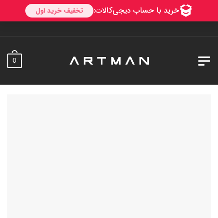
به آرتمن خو
0