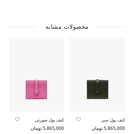
محصولات مشابه
کیف پول سبز
کیف پول صورتی
کی
5,865,000 تومان
5,865,000 تومان
000