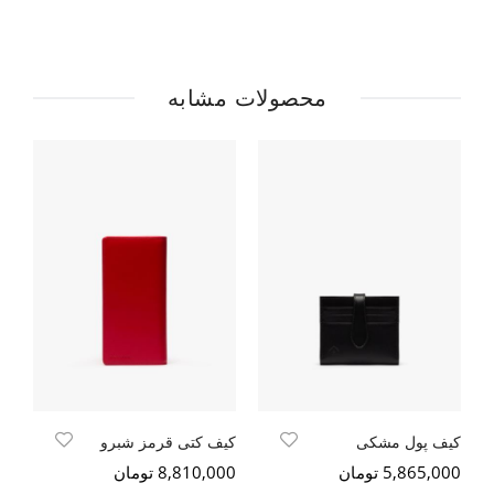
محصولات مشابه
کیف پول مشکی
کیف کتی قرمز شبرو
کی
5,865,000 تومان
8,810,000 تومان
000