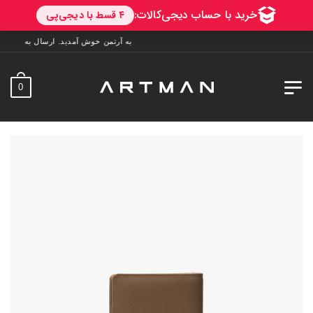
به آرتمن خوش آمدید. ارسال به سراسر ایران. 7 روز فرصت تست در منزل. 1 سال خدمات پس ا
0