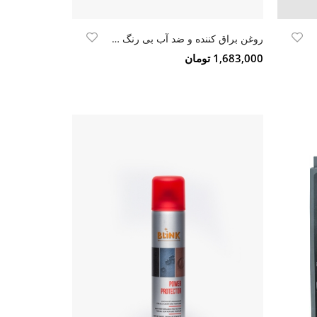
روغن براق کننده و ضد آب بی رنگ Blink ultra wax
1,683,000 تومان