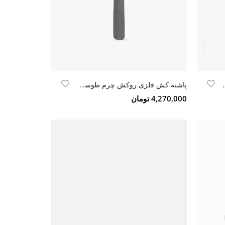
 چرم سفید-مشکی
پاشنه کش فلزی روکش چرم طوسی سافتی
4,270,000 تومان