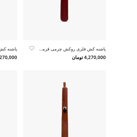
پاشنه کش فلزی روکش چرمی قرمز کروکو
4,270,000 تومان
4,270,000 تو