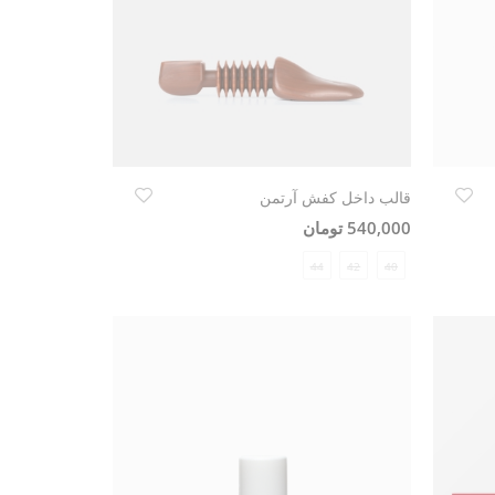
قالب داخل کفش آرتمن
540,000 تومان
44
42
40