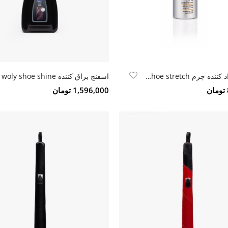
اسپری آزاد کننده چرم Blink shoe stretch
اسفنج براق کننده woly shoe shine
1,596,000 تومان