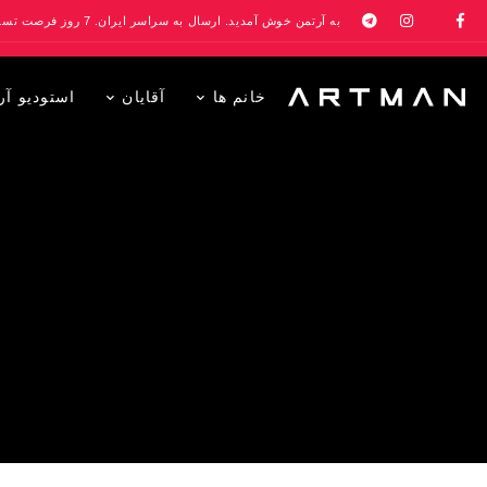
به آرتمن خوش آمدید. ارسال به سراسر ایران. 7 روز فرصت تست در منزل. 1 سال خدمات پس از فروش.
خانم ها
آقایان
استودیو آر