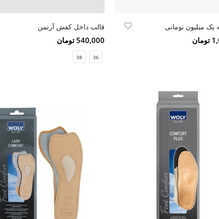
 یک میلیون تومانی
قالب داخل کفش آرتمن
مان
540,000 تومان
38
36