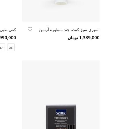
اسپری تمیز کننده چند منظوره آرتمن
کفی طبی 
1,389,000 تومان
1,990,000 تو
37
36