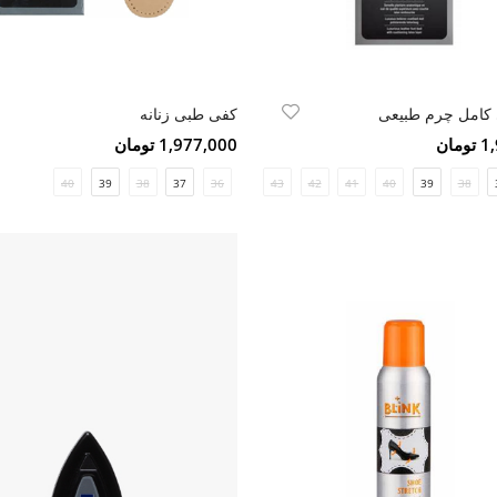
کامل چرم طبیعی
کفی طبی زنانه
مان
1,977,000 تومان
40
39
38
37
45
36
44
43
42
41
40
39
38