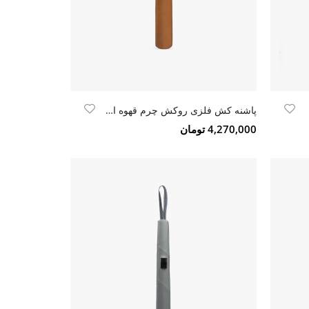
پاشنه کش فلزی روکش چرم قهوه ایی روشن (شتری)
4,270,000 تومان