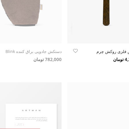
 فلزی روکش چرم
دستکش جادویی براق کننده Blink
مان
782,000 تومان