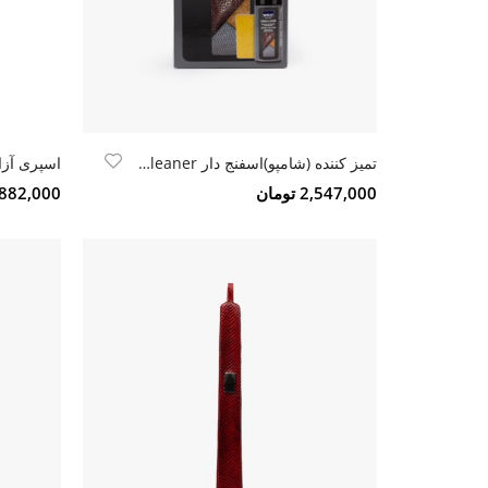
تمیز کننده (شامپو)اسفنج دار Woly combi cleaner
2,547,000 تومان
882,000 تومان