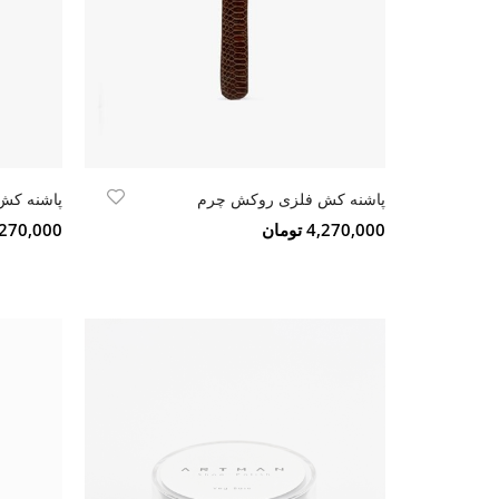
پاشنه کش فلزی روکش چرم
پاشنه کش
4,270,000 تومان
4,270,000 تو