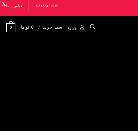
02128421639
تماس با ما
سبد خرید
0 تومان
ورود
0