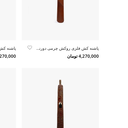
پاشنه کش فلزی روکش چرمی دورنگ عسلی - قهوه ایی تیره
پاشنه کش
4,270,000 تومان
4,270,000 تو