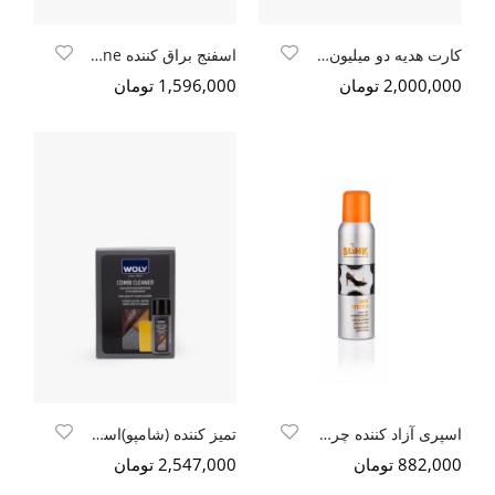
کارت هدیه دو میلیون تومانی
اسفنج براق کننده woly shoe shine
2,000,000 تومان
1,596,000 تومان
اسپری آزاد کننده چرم Blink shoe stretch
تمیز کننده (شامپو)اسفنج دار Woly combi cleaner
882,000 تومان
2,547,000 تومان