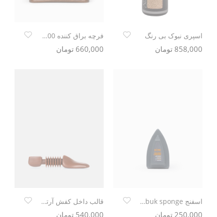
اسپری نبوک بی رنگ
فرچه براق کننده 100% موی اسب رنگ روشن Blink
858,000 تومان
660,000 تومان
اسفنج Blink suede &nubuk sponge
قالب داخل کفش آرتمن
250,000 تومان
540,000 تومان