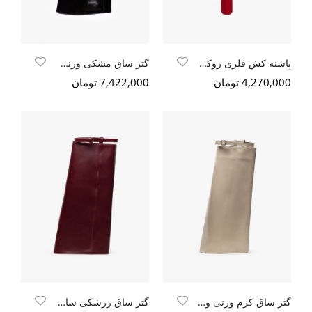
پاشنه کش فلزی روکش چرم قرمز -مشکی
گتر ساق مشکی ورنی وگن
4,270,000 تومان
7,422,000 تومان
گتر ساق کرم ورنی وگن
گتر ساق زرشکی سافتی طبیعی