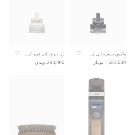
واکس شیشه ایی مشکی Woly shoe cream 50 ml
ژل حرفه ایی تمیز کننده و محافظ چرم Blink
1,683,000 تومان
290,000 تومان