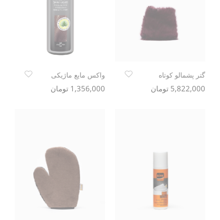
گتر پشمالو کوتاه
واکس مایع ماژیکی
5,822,000 تومان
1,356,000 تومان