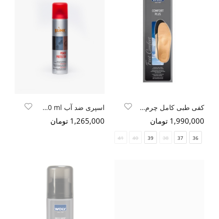
کفی طبی کامل چرم طبیعی
اسپری ضد آب Blink power protector 250 ml
1,990,000 تومان
1,265,000 تومان
45
44
43
42
41
40
39
38
37
36