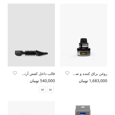
روغن براق کننده و ضد آب بی رنگ Blink ultra wax
قالب داخل کفش آرتمن
1,683,000 تومان
540,000 تومان
38
36