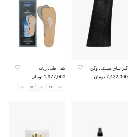
گتر ساق مشکی وگن
کفی طبی زنانه
7,422,000 تومان
1,977,000 تومان
40
39
38
37
36