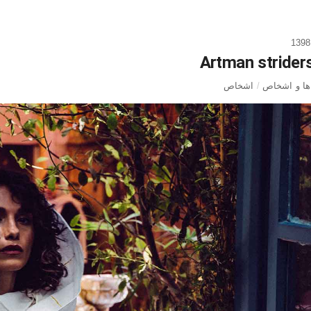
Artman striders
 ها و اشخاص
/
اشخاص