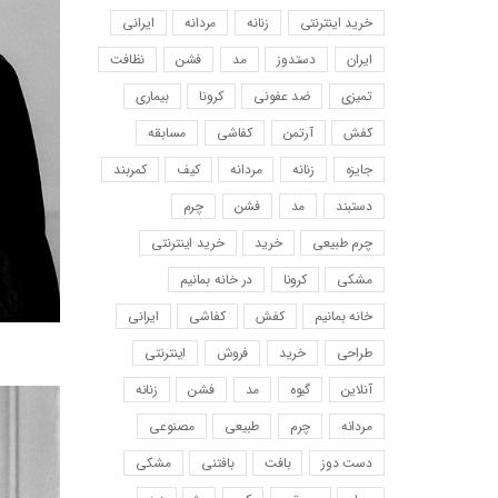
خرید اینترنتی
زنانه
مردانه
ایرانی
ایران
دستدوز
مد
فشن
نظافت
تمیزی
ضد عفونی
کرونا
بیماری
کفش
آرتمن
کفاشی
مسابقه
جایزه
زنانه
مردانه
کیف
کمربند
دستبند
مد
فشن
چرم
چرم طبیعی
خرید
خرید اینترنتی
مشکی
کرونا
در خانه بمانیم
خانه بمانیم
کفش
کفاشی
ایرانی
طراحی
خرید
فروش
اینترنتی
آنلاین
گیوه
مد
فشن
زنانه
مردانه
چرم
طبیعی
مصنوعی
دست دوز
بافت
بافتنی
مشکی