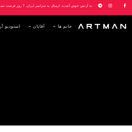
به آرتمن خوش آمدید. ارسال به سراسر ایران. 7 روز فرصت تست در منزل. 1 سال خدمات پس از فروش.
خانم ها
آقایان
استودیو آر