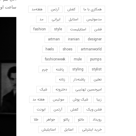
ساعت اونجا بودن ۵ ثانیه جوون میشین. ما هم رفتیم این
همکاری با ما
کفش
آرتمن
هفته‌مد
مد‌سوئیس
استایل
ایرانی
مد
فشن
استایلیست
style
fashion
artman
iranian
designer
heels
shoes
artmanworld
fashionweek
mule
pumps
stylist
styling
پاشنه
چرم
نعلین
پاشنه‌دار
زنانه
امیرحسین‌ تهذیبی
دخترونه
شیک
زیبا
شیک پوش
سوئیس
هفته مد
فشن ویک
کفش
آرتمن
ایونت
رویداد
مانتو
پالتو
جواهر
طلا
خرید اینترنتی
استایل
استایلیش