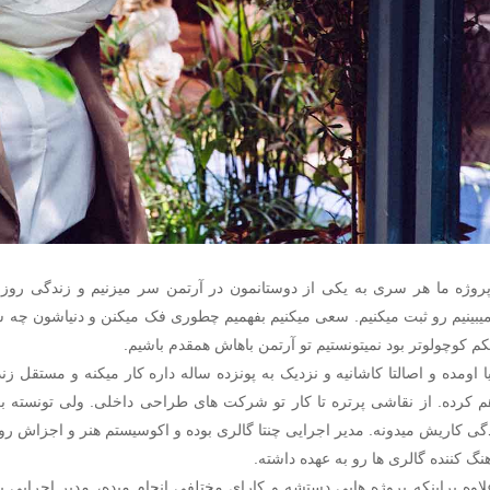
پروژه ما هر سری به یکی از دوستانمون در آرتمن سر میزنیم و زندگی روزم
یکم کوچولوتر بود نمیتونستیم تو آرتمن باهاش همقدم باشیم.
یا اومده و اصالتا کاشانیه و نزدیک به پونزده ساله داره کار میکنه و مستقل ز
م کرده. از نقاشی پرتره تا کار تو شرکت های طراحی داخلی. ولی تونسته 
ی کاریش میدونه. مدیر اجرایی چنتا گالری بوده و اکوسیستم هنر و اجزاش رو
گ کننده گالری ها رو به عهده داشته.
لاوه براینکه پروژه هایی دستشه و کارای مختلفی انجام میده، مدیر اجرایی