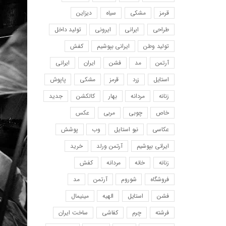
قرمز
مشکی
سیاه
دیزاین
طراحی
ایرانی
ایرونی
تولید داخل
تولید وطن
ایرانی بپوشیم
کفش
آرتمن
مد
فشن
ایران
ایرانی
استایل
زرد
قرمز
مشکی
پاپوش
زنانه
مردانه
بهار
کالکشن
جدید
خاص
چوبی
مربی
عکس
عکاسی
نیو استایل
وب
پوشش
ایرانی بپوشیم
آرتمن ورلد
خرید
زنانه
خانه
مردانه
کفش
فروشگاه
شوروم
آرتمن
مد
فشن
استایل
الهیه
مینیمال
فرشته
چرم
کفاشی
ساخت ایران