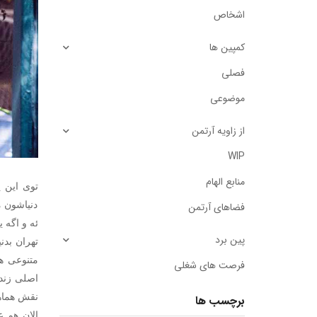
اشخاص
کمپین ها
فصلی
موضوعی
از زاویه آرتمن
WIP
منابع الهام
توی این 
فضاهای آرتمن
ئه و اگه 
پین برد
تهران بدن
متنوعی ه
فرصت های شغلی
اصلی زندگ
نقش هماهن
برچسب ها
الان هم ع