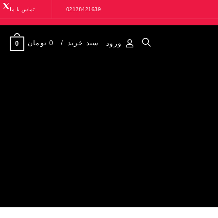
02128421639
تماس با ما
سبد خرید
0 تومان
ورود
0