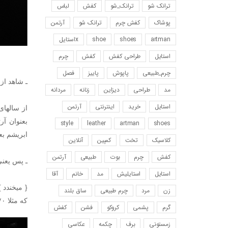
ترانک شو
ترانک_شو
کفش
لباس
پوشاک
کفش چرم
ترانک شو
آرتمن
artman
shoes
shoe
xاستایل
استایل
طراحی کفش
کفش
چرم
چرم_طبیعی
پاپوش
پاییز
فصل
ـ شاهد ا
مد
طراحی
دیزاین
زنانه
مردانه
استایل
خرید
اینترنتی
آرتمن
style
leather
artman
shoes
ابریشم بع
کلاسیک
تخت
کمپین
آنلاین
کفش
چرم
بوت
طبیعی
آرتمن
ـ پس یعنی الان ۱۳ ساله که داری کار م
استایل
استایلیش
مد
خانم
آقا
{ میخندد 
زن
مرد
چرم طبیعی
ساق بلند
که مثلا ۷۰ سالم بشه. اصلا فک نکردم به اینکه پیری هام چه شکلیه و چطور آدمی میشم و آره حدسم اینه که خیلی پیر نمیشم.
گرم
پشمی
کروکو
فشن
کفش
زمستونی
برف
چکمه
عکاسی