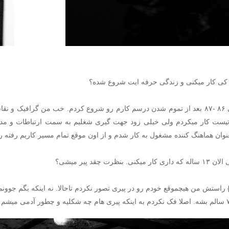
ز کی کار میکنی و زندگی حرفه ایت شروع شده؟
از سالهای ۸۶ -۸۷ بعد از تموم شدن درسم کارم رو شروع کردم. خب من گرافیک 
نوان هماهنگ کننده مشغول به کار شدم و از اون موقع تمام مسیر کاریم رفته 
یکنی. بنظرت چقد پیر میشی؟
} راستش من هیچموقع خودم رو در پیری تصور نکردم تاحالا. نه اینکه بگم جوونم 