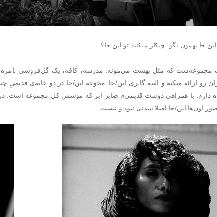
این جا بهمون بگو. چیکار میکنید تو این جا؟
ک مجموعه‌ست که مثل بهشت می‌مونه. مدرسه، کافه، یک گل‌فروشی بامزه، 
ان رو ارائه میکنه و البته گالری این/جا. مجوعه این/جا در دو خانه‌ی قدیمیِ
ده دارم. با همراهى دوست قديمى‌م صابر ابر كه مؤسس كل مجموعه است. در 
ر اون‌ها این/جا اصلا شدنی نبود و نیست.