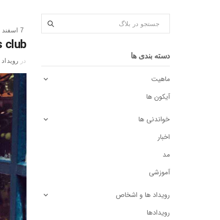
7 اسفند 1398
 club
دسته بندی ها
در
رویداد
ماهیت
آیکون ها
خواندنی ها
اخبار
مد
آموزشی
رویداد ها و اشخاص
رویدادها