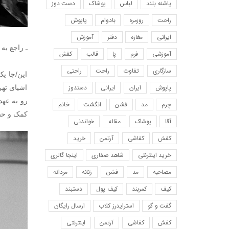
پاشنه بلند
لباس
پوشاک
دست دوز
راحت
روزمره
بادوام
پاپوش
ایرانی
مغازه
دفتر
آموزش
ـ راجع به 
آموزشی
فرم
پا
قالب
کفش
سازگاری
تفاوت
راحت
راحتی
اين/جا ی
پاپوش
ایران
ایرانی
دستدوز
اشیای تهر
رو به عه
چرم
مد
فشن
انگشت
خانم
کمک و حضو
آقا
پوشاک
مقاله
خواندنی
کفش
کفاشی
آرتمن
خرید
خرید اینترنتی
شاهد صفاری
اینجا گالری
مصاحبه
مد
فشن
زنانه
مردانه
کیف
کمربند
کیف پول
دستبند
گفت و گو
استرایدرز کلاب
ارسال رایگان
کفش
کفاشی
آرتمن
اینترنتی