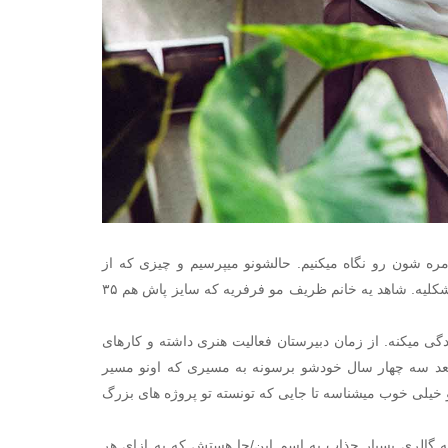
ره شون رو نگاه میکنیم. حالشونو میپرسیم و چیزی که از
دنیاشون میبینیم رو ثبت میکنیم. سعی میکنیم بفهمیم چطوری فک میکنن و دنیاشون چه شکلیه. شاهد یه خانم ظریف مو فرفریه که سایز پاش هم ۳۵
ندگی میکنه. از زمان دبیرستان فعالیت هنری داشته و کارهای
بعد سه چهار سال خودشو برسونه به مسیری که اونو مسیر
 خیلی خوب میشناسه تا جایی که تونسته تو پروژه های بزرگ
 یه گالری بسیار جذاب به اسم این/جا هستش که به ازای هر